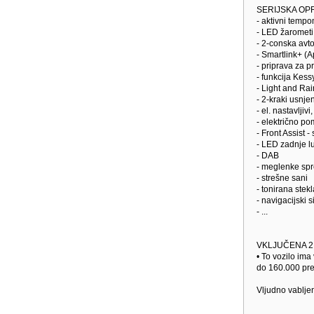
SERIJSKA OP
- aktivni tem
- LED žarometi
- 2-conska avt
- Smartlink+ (
- priprava za p
- funkcija Kessy
- Light and Rai
- 2-kraki usnjen
- el. nastavljiv
- električno po
- Front Assist -
- LED zadnje l
- DAB
- meglenke spr
- strešne sani
- tonirana stek
- navigacijski 
- ...
VKLJUČENA 2
• To vozilo ima
do 160.000 pre
Vljudno vabljen