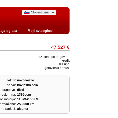
Slovenščina
aja oglasa
Moji avtooglasi
47.527 €
oz. cena po dogovoru
kredit
leasing
gotovinski popust
letnik:
novo vozilo
barva:
kovinsko bela
tor/gorivo:
dizel
prostornina:
1395ccm
oč motorja:
115kW/156KM
prevoženo:
253.000 km
notranjost:
alcanta