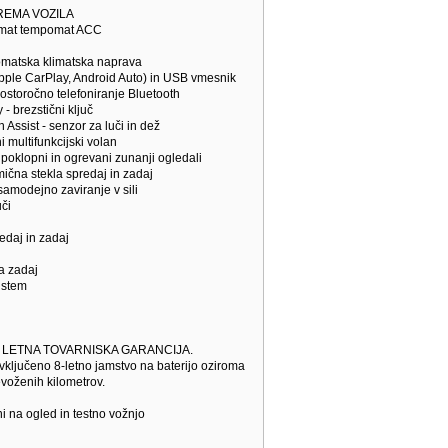
REMA VOZILA
pomat tempomat ACC
omatska klimatska naprava
Apple CarPlay, Android Auto) in USB vmesnik
rostoročno telefoniranje Bluetooth
 - brezstični ključ
n Assist - senzor za luči in dež
i multifunkcijski volan
i, poklopni in ogrevani zunanji ogledali
mična stekla spredaj in zadaj
 samodejno zaviranje v sili
uči
edaj in zadaj
la zadaj
sistem
 LETNA TOVARNISKA GARANCIJA.
 vključeno 8-letno jamstvo na baterijo oziroma
voženih kilometrov.
i na ogled in testno vožnjo