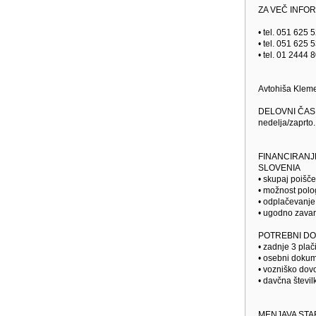
ZA VEČ INFO
• tel. 051 625 
• tel. 051 625
• tel. 01 2444
Avtohiša Kleme
DELOVNI ČAS: O
nedelja/zaprto.
FINANCIRANJ
SLOVENIA
• skupaj poišč
• možnost pol
• odplačevanje 
• ugodno zavar
POTREBNI DO
• zadnje 3 plači
• osebni doku
• vozniško dov
• davčna števil
MENJAVA STA