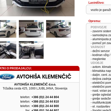
Lastništvo:
vozilo je gara
Oprema:
PODVOZJE
- zavorni sist
- samodejna za
- aluminijasta 
- pomoč pri za
VARNOST
- dežni senzor
- kodiran vžig 
- meglenke
UDOBJE
- avtom. klima
ATKI O PRODAJALCU:
- klimatska na
- daljin. cent. 
- deljiva zadnj
- električni po
AVTOHIŠA KLEMENČIČ d.o.o.
- električni po
Tržaška cesta 425, 1000 LJUBLJANA, Slovenija
- nast. volan po
- gretje ogledal
telefon:
+386 (0)1 24 44 804
- gretje sedeže
telefon:
+386 (0)1 24 44 810
- multifunkcijsk
telefon:
+386 (0)1 24 44 800
- el. nastavite
fax:
+386 (0)1 24 44 807
- športni sedež