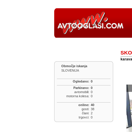
SKOD
karavan
Območje iskanja
SLOVENIJA
Ogledano:
0
Parkirano:
0
avtomobili:
0
motorna kolesa:
0
online:
40
gosti:
38
člani:
2
trgovci:
0