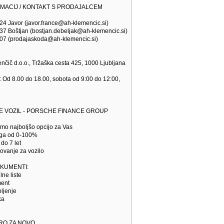
RMACIJ / KONTAKT S PRODAJALCEM
524 Javor (javor.france@ah-klemencic.si)
 537 Boštjan (bostjan.debeljak@ah-klemencic.si)
 807 (prodajaskoda@ah-klemencic.si)
nčič d.o.o., Tržaška cesta 425, 1000 Ljubljana
d 8.00 do 18.00, sobota od 9:00 do 12:00,
E VOZIL - PORSCHE FINANCE GROUP
emo najboljšo opcijo za Vas
oga od 0-100%
do 7 let
ovanje za vozilo
KUMENTI:
lne liste
ment
oljenje
ka
RO ZA NOVO