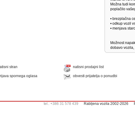
Možna tudi kom
poplačilo vašeg
• brezplačna ce
• odkup vozil 
• menjava star
Možnost napak 
dobavo vozila, 
atisni stran
natisni prodajni list
rijava spornega oglasa
obvesti prijatelja o ponudbi
tel.: +386 31 578 439
Rabljena vozila 2002-2026