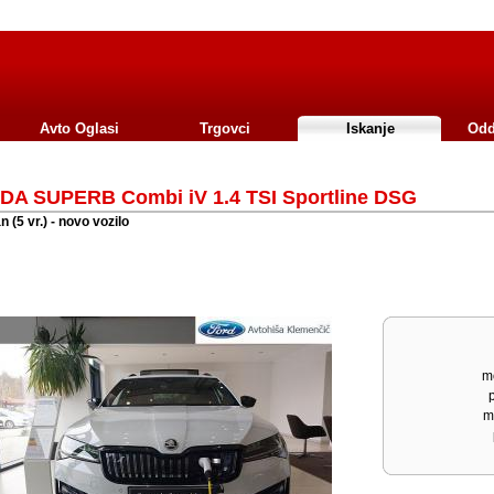
Avto Oglasi
Trgovci
Iskanje
Odd
A SUPERB Combi iV 1.4 TSI Sportline DSG
 (5 vr.) - novo vozilo
mo
m