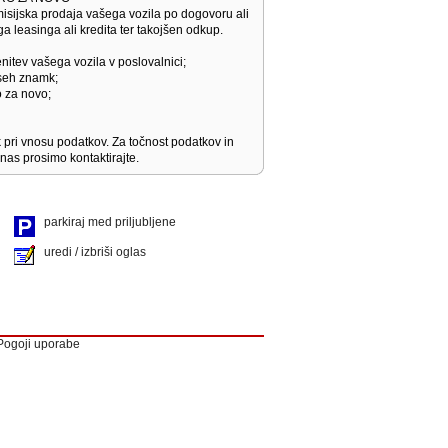
isijska prodaja vašega vozila po dogovoru ali
a leasinga ali kredita ter takojšen odkup.
nitev vašega vozila v poslovalnici;
vseh znamk;
o za novo;
pri vnosu podatkov. Za točnost podatkov in
nas prosimo kontaktirajte.
parkiraj med priljubljene
uredi / izbriši oglas
Pogoji uporabe