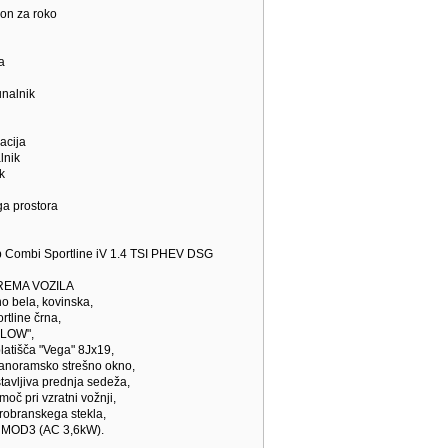
lon za roko
a
unalnik
lacija
lnik
k
ega prostora
Combi Sportline iV 1.4 TSI PHEV DSG
EMA VOZILA
o bela, kovinska,
rtline črna,
t LOW",
platišča "Vega" 8Jx19,
panoramsko strešno okno,
stavljiva prednja sedeža,
oč pri vzratni vožnji,
trobranskega stekla,
el MOD3 (AC 3,6kW).