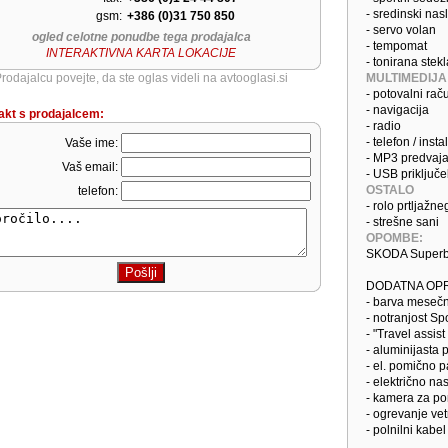
- sredinski nas
gsm:
+386 (0)31 750 850
- servo volan
ogled celotne ponudbe tega prodajalca
- tempomat
INTERAKTIVNA KARTA LOKACIJE
- tonirana stekl
rodajalcu povejte, da ste oglas videli na avtooglasi.si
MULTIMEDIJA
- potovalni rač
- navigacija
akt s prodajalcem:
- radio
- telefon / insta
Vaše ime:
- MP3 predvaja
Vaš email:
- USB priključe
OSTALO
telefon:
- rolo prtljažn
- strešne sani
OPOMBE:
SKODA Superb 
DODATNA OPR
- barva mesečn
- notranjost Spo
- "Travel assis
- aluminijasta 
- el. pomično 
- električno na
- kamera za pom
- ogrevanje ve
- polnilni kab