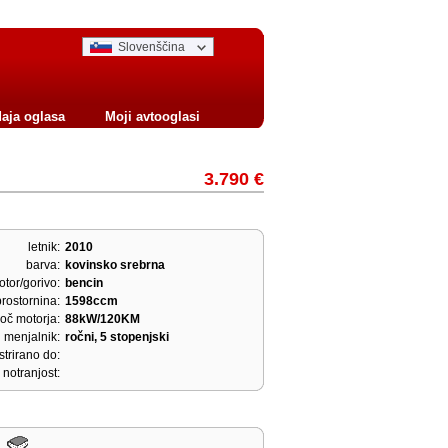
Slovenščina
aja oglasa
Moji avtooglasi
3.790 €
letnik:
2010
barva:
kovinsko srebrna
tor/gorivo:
bencin
prostornina:
1598ccm
oč motorja:
88kW/120KM
menjalnik:
ročni, 5 stopenjski
strirano do:
notranjost: