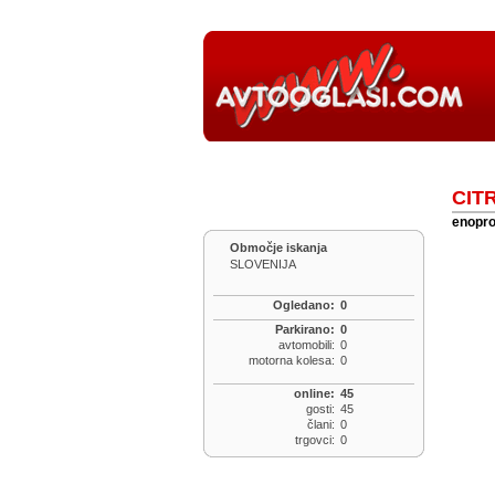
CIT
enopros
Območje iskanja
SLOVENIJA
Ogledano:
0
Parkirano:
0
avtomobili:
0
motorna kolesa:
0
online:
45
gosti:
45
člani:
0
trgovci:
0