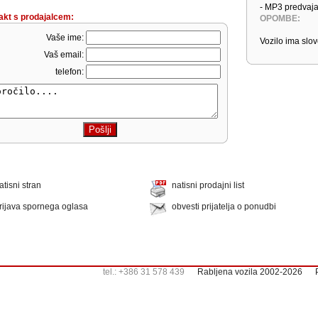
- MP3 predvaja
akt s prodajalcem:
OPOMBE:
Vaše ime:
Vozilo ima slo
Vaš email:
telefon:
atisni stran
natisni prodajni list
rijava spornega oglasa
obvesti prijatelja o ponudbi
tel.: +386 31 578 439
Rabljena vozila 2002-2026