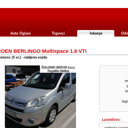
Avto Oglasi
Trgovci
Iskanje
Odd
ROEN BERLINGO Multispace 1.6 VTi
torec (5 vr.) - rabljeno vozilo
mo
m
regi
Lastništvo: