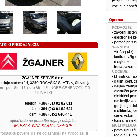
potrjena ser.kn
vozilo je gara
Oprema:
PODVOZJE
- zavorni sist
- elektronski p
- pomoč pri za
ATKI O PRODAJALCU:
VARNOST
- Air Bag (4x)
- kodiran vžig 
- meglenke
- tretja zavorna
UDOBJE
- klimatska na
ŽGAJNER SERVIS d.o.o.
- daljin. cent. 
odnje sečovo 14, 3250 ROGAŠKA SLATINA, Slovenija
- deljiva zadnj
on - pet : 8h - 17h sob 8h - 12h NORE CENE VOZIL Z 0
- električni po
KILIMETRI
- električni po
- nastavljiv vol
telefon:
+386 (0)3 81 82 611
- gretje ogledal
fax:
+386 (0)3 81 82 626
- multifunkcijsk
gsm:
+386 (0)51 646 441
- servo volan
- tonirana stekl
ogled celotne ponudbe tega prodajalca
MULTIMEDIJA
INTERAKTIVNA KARTA LOKACIJE
- potovalni rač
rodajalcu povejte, da ste oglas videli na avtooglasi.si
- radio s CD e