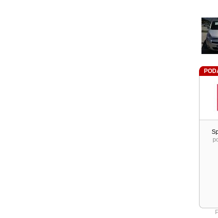
POD
Sp
p
P