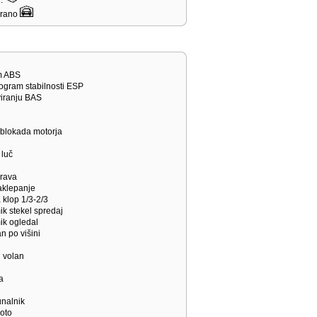
j.
žirano
em ABS
rogram stabilnosti ESP
viranju BAS
/ blokada motorja
 luč
prava
zaklepanje
a klop 1/3-2/3
mik stekel spredaj
mik ogledal
an po višini
i volan
a
unalnik
noto