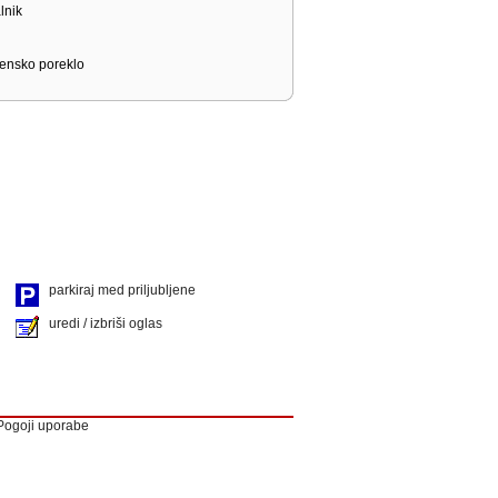
lnik
vensko poreklo
parkiraj med priljubljene
uredi / izbriši oglas
Pogoji uporabe