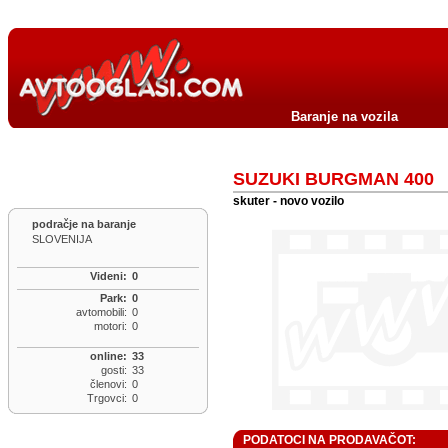
Baranje na vozila
SUZUKI BURGMAN 400
skuter - novo vozilo
podračje na baranje
SLOVENIJA
Videni:
0
Park:
0
avtomobili:
0
motori:
0
online:
33
gosti:
33
členovi:
0
Trgovci:
0
PODATOCI NA PRODAVAČOT: