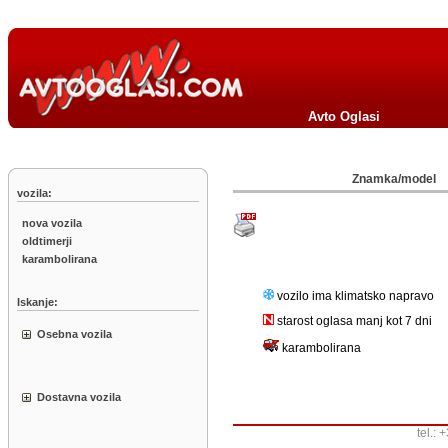
Avto Oglasi
Znamka/model
vozila:
nova vozila
oldtimerji
karambolirana
vozilo ima klimatsko napravo
Iskanje:
starost oglasa manj kot 7 dni
Osebna vozila
karambolirana
Dostavna vozila
tel.