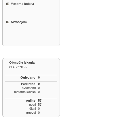
Motorna kolesa
Avtosejem
Območje iskanja
SLOVENIJA
Ogledano:
0
Parkirano:
0
avtomobili:
0
motorna kolesa:
0
online:
57
gosti:
57
člani:
0
trgovci:
0